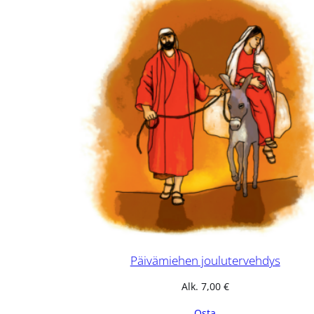
Päivämiehen joulutervehdys
Alk.
7,00
€
Osta