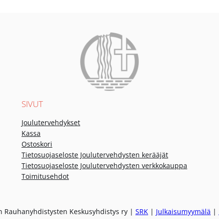
SIVUT
Joulutervehdykset
Kassa
Ostoskori
Tietosuojaseloste Joulutervehdysten kerääjät
Tietosuojaseloste Joulutervehdysten verkkokauppa
Toimitusehdot
 Rauhanyhdistysten Keskusyhdistys ry |
SRK
|
Julkaisumyymälä
|