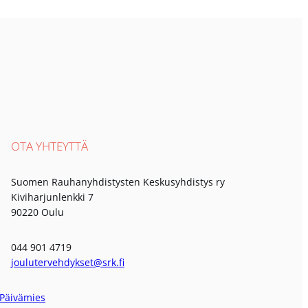
OTA YHTEYTTÄ
Suomen Rauhanyhdistysten Keskusyhdistys ry
Kiviharjunlenkki 7
90220 Oulu
044 901 4719
joulutervehdykset@srk.fi
Päivämies