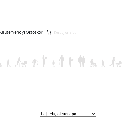
oulutervehdys
Ostoskori
Kerääjien sivu