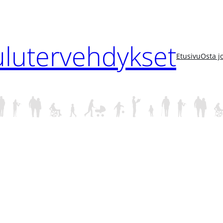
ulutervehdykset
Etusivu
Osta j