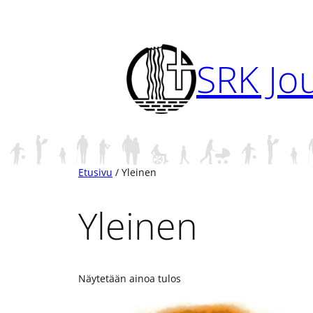
Siirry
sisältöön
SRK Jo
Etusivu
/ Yleinen
Yleinen
Näytetään ainoa tulos