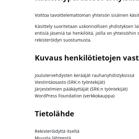
Voittoa tavoittelemattoman yhteisön sisäinen käsit
Käsittely suoritetaan uskonnollisen yhdistyksen la
entisiä jäseniä tai henkilöitä, joilla on yhteisöihin
rekisteröidyn suostumusta.
Kuvaus henkilötietojen vast
Joulutervehdysten kerääjät rauhanyhdistyksissä
Viestintäosasto (SRK:n työntekijät)
Järjestelmien pääkäyttäjät (SRK:n työntekijät)
WordPress Foundation (verkkokauppa)
Tietolähde
Rekisteröidyltä itseltä
Muusta lähteestä