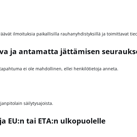
vät ilmoituksia paikallisilla rauhanyhdistyksillä ja toimittavat ti
va ja antamatta jättämisen seurauks
apahtuma ei ole mahdollinen, ellei henkilötietoja anneta.
janpitolain säilytysajoista.
ja EU:n tai ETA:n ulkopuolelle