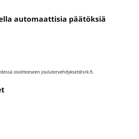
ella automaattisia päätöksiä
ydessä osoitteeseen joulutervehdykset@srk.fi.
et