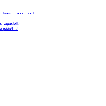
jättämisen seuraukset
 ulkopuolelle
ia päätöksiä