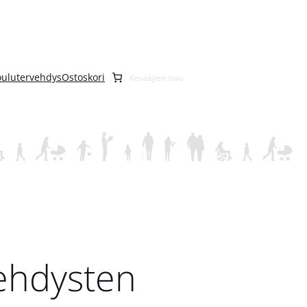
oulutervehdys
Ostoskori
Kerääjien sivu
vehdysten