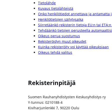
Tietolähde
Kuvaus tietolähteistä
Onko henkilötiedot annettava ja antamatta 
Henkilötietojen säilytysaika
Siirretäänkö rekisterin tietoja EU:n tai ETA:n
Tehdäänkö tietojen perusteella automaattis
Oikeus perua suostumus
Rekisteröidyn muut oikeudet
Kuinka rekisteröity voi käyttää oikeuksiaan
Oikeus tehdä valitus
Rekisterinpitäjä
Suomen Rauhanyhdistysten Keskusyhdistys ry
Y-tunnus: 0210188-4
Kiviharjunlenkki 7, 90220 Oulu