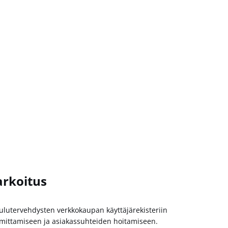
arkoitus
lutervehdysten verkkokaupan käyttäjärekisteriin
toimittamiseen ja asiakassuhteiden hoitamiseen.