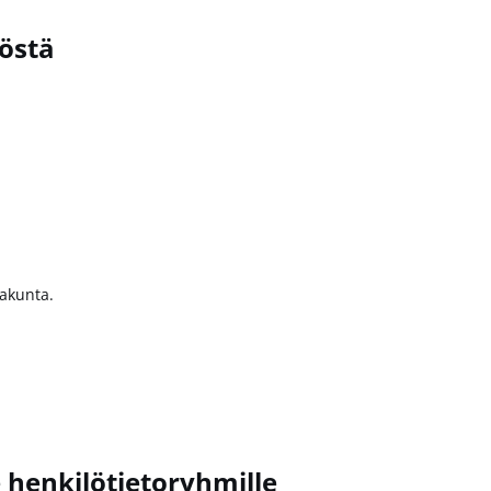
löstä
kakunta.
e henkilötietoryhmille