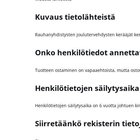
Kuvaus tietolähteistä
Rauhanyhdistysten joulutervehdysten kerääjät kerää
Onko henkilötiedot annetta
Tuotteen ostaminen on vapaaehtoista, mutta ostot
Henkilötietojen säilytysaika
Henkilötietojen säilytysaika on 6 vuotta johtuen kir
Siirretäänkö rekisterin tieto