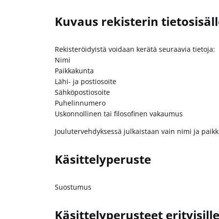
Kuvaus rekisterin tietosisäl
Rekisteröidyistä voidaan kerätä seuraavia tietoja:
Nimi
Paikkakunta
Lähi- ja postiosoite
Sähköpostiosoite
Puhelinnumero
Uskonnollinen tai filosofinen vakaumus
Joulutervehdyksessä julkaistaan vain nimi ja paik
Käsittelyperuste
Suostumus
Käsittelyperusteet erityisill