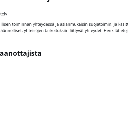
tely
illisen toiminnan yhteydessä ja asianmukaisin suojatoimin, ja käsit
 säännölliset, yhteisöjen tarkoituksiin liittyvät yhteydet. Henkilötie
aanottajista