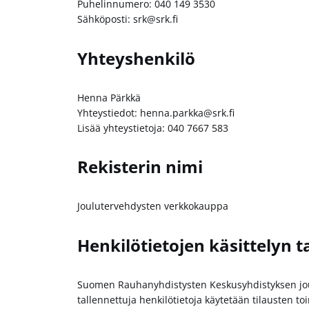
Puhelinnumero: 040 149 3530
Sähköposti: srk@srk.fi
Yhteyshenkilö
Henna Pärkkä
Yhteystiedot: henna.parkka@srk.fi
Lisää yhteystietoja: 040 7667 583
Rekisterin nimi
Joulutervehdysten verkkokauppa
Henkilötietojen käsittelyn t
Suomen Rauhanyhdistysten Keskusyhdistyksen jou
tallennettuja henkilötietoja käytetään tilausten 