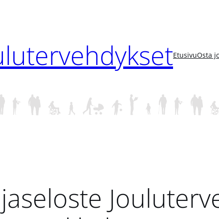
ulutervehdykset
Etusivu
Osta j
jaseloste Jouluter