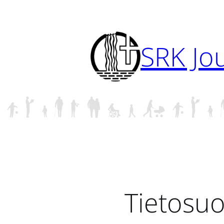
Siirry
sisältöön
SRK Jo
Tietosuo